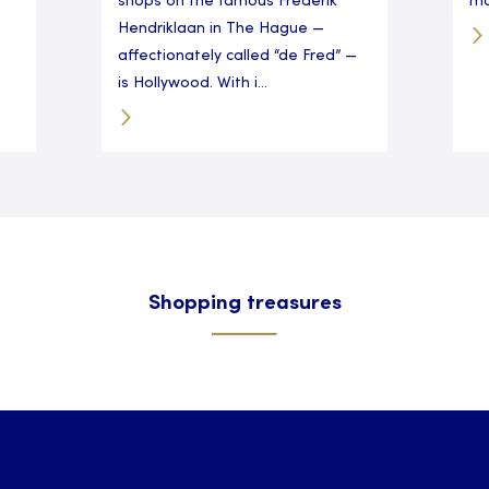
shops on the famous Frederik
ma
Hendriklaan in The Hague —
affectionately called “de Fred” —
is Hollywood. With i...
Shopping treasures