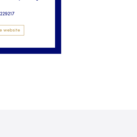
3229217
e website