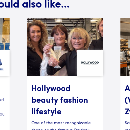
ld also like...
Hollywood
A
beauty fashion
(
rl
lifestyle
Z
you
One of the most recognizable
Sa