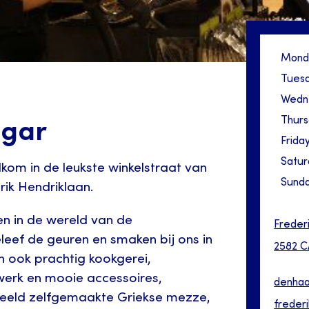
Mond
Tues
Wedn
Thur
egar
Frida
Satur
kom in de leukste winkelstraat van
Sund
rik Hendriklaan.
n in de wereld van de
Freder
leef de geuren en smaken bij ons in
2582 C
n ook prachtig kookgerei,
erk en mooie accessoires,
denha
eeld zelfgemaakte Griekse mezze,
frederi