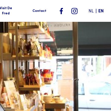
Visit De
|
NL
EN
Contact
Fred