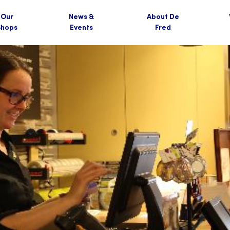
Our
News &
About De
Shops
Events
Fred